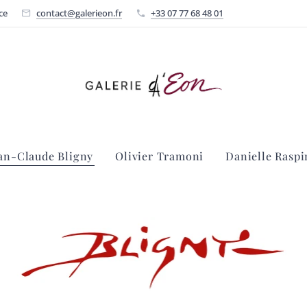
ce
contact@galerieon.fr
+33 07 77 68 48 01
an-Claude Bligny
Olivier Tramoni
Danielle Raspi