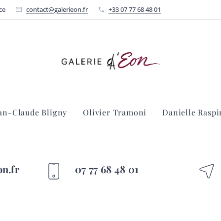
ce
contact@galerieon.fr
+33 07 77 68 48 01
an-Claude Bligny
Olivier Tramoni
Danielle Raspi
n.fr
07 77 68 48 01